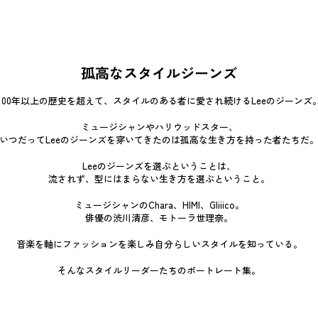
孤高なスタイルジーンズ
100年以上の歴史を超えて、
スタイルのある者に
愛され続けるLeeのジーンズ
ミュージシャンやハリウッドスター、
いつだってLeeのジーンズを穿いてきたのは
孤高な生き方を持った者たちだ
Leeのジーンズを選ぶということは、
流されず、型にはまらない
生き方を選ぶということ。
ミュージシャンのChara、HIMI、Gliiico。
俳優の渋川清彦、モトーラ世理奈。
音楽を軸にファッションを楽しみ
自分らしいスタイルを知っている。
そんなスタイルリーダーたちのポートレート集。