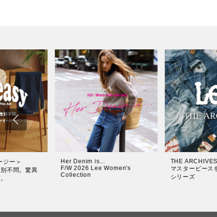
S
STANDARD WARDROBE
AMERICAN R
を忠実復刻する
マイスタンダードジーンズ
伝統を継承す