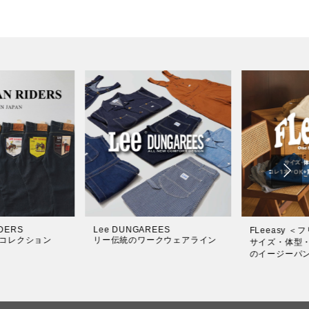
Her Denim is...
THE ARCHI
＜フリージー＞
F/W 2026 Lee Women's
マスターピ
・性別不問。驚異
Collection
シリーズ
ンツ。