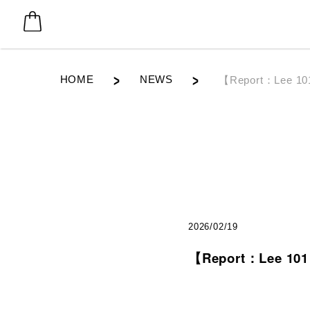
HOME
NEWS
【Report：Lee 
2026/02/19
【Report：Lee 1